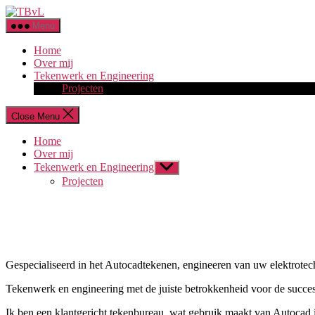
Skip
TBvL
to
Menu
the
content
Home
Over mij
Tekenwerk en Engineering
Projecten
Close Menu
Home
Over mij
Tekenwerk en Engineering
Show
sub
Projecten
menu
Gespecialiseerd in het Autocadtekenen, engineeren van uw elektrotechn
Tekenwerk en engineering met de juiste betrokkenheid voor de succesvo
Ik ben een klantgericht tekenbureau, wat gebruik maakt van Autocad