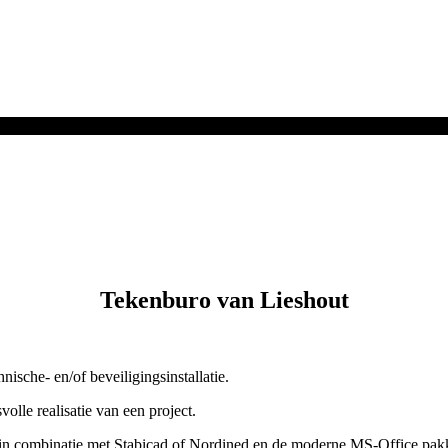
Tekenburo van Lieshout
ische- en/of beveiligingsinstallatie.
lle realisatie van een project.
 in combinatie met Stabicad of Nordined en de moderne MS-Office pakk