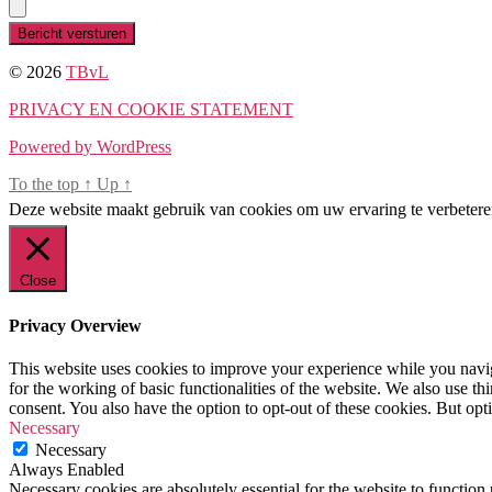
Bericht versturen
© 2026
TBvL
PRIVACY EN COOKIE STATEMENT
Powered by WordPress
To the top
↑
Up
↑
Deze website maakt gebruik van cookies om uw ervaring te verbeteren
Close
Privacy Overview
This website uses cookies to improve your experience while you naviga
for the working of basic functionalities of the website. We also use t
consent. You also have the option to opt-out of these cookies. But op
Necessary
Necessary
Always Enabled
Necessary cookies are absolutely essential for the website to function 